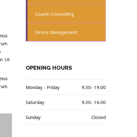
Couple Counselling
Stress Management
eius
trum
e
m. Ut
OPENING HOURS
eius
trum
Monday - Friday
9.30- 19.00
Saturday
9.30- 16.00
Sunday
Closed