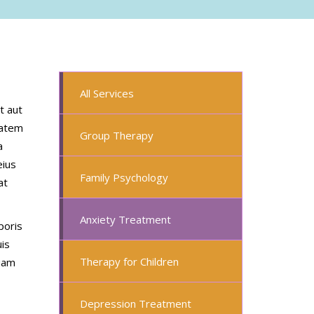
All Services
t aut
tatem
Group Therapy
a
eius
Family Psychology
at
Anxiety Treatment
poris
uis
Therapy for Children
quam
Depression Treatment