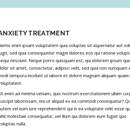
ANXIETY TREATMENT
Nemo enim ipsam voluptatem quia voluptas sit aspernatur aut odi
fugit, sed quia consequuntur magni dolores eos qui ratione volup
sequi nesciunt. Neque porro quisquam est, qui dolorem ipsum qui
dolor sit amet, consectetur, adipisci velit, sed quia non numquam 
modi tempora incidunt ut labore et dolore magnam aliquam quaer
voluptatem.
Ut enim ad minima veniam, quis nostrum exercitationem ullam cor
suscipit laboriosam, nisi ut aliquid ex ea commodi consequatur? Q
autem vel eum iure reprehenderit qui in ea voluptate velit esse 
nihil molestiae consequatur, vel illum qui dolorem eum fugiat quo
voluptas nulla.