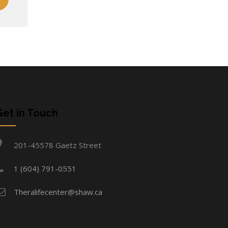
Get in Touch
201-45578 Gaetz Street
1 (604) 791-0551
Theralifecenter@shaw.ca