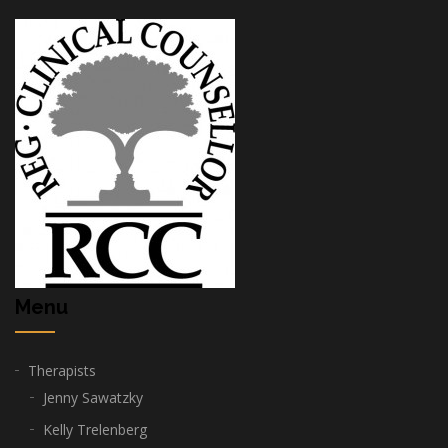
Menu
Therapists
Jenny Sawatzky
Kelly Trelenberg